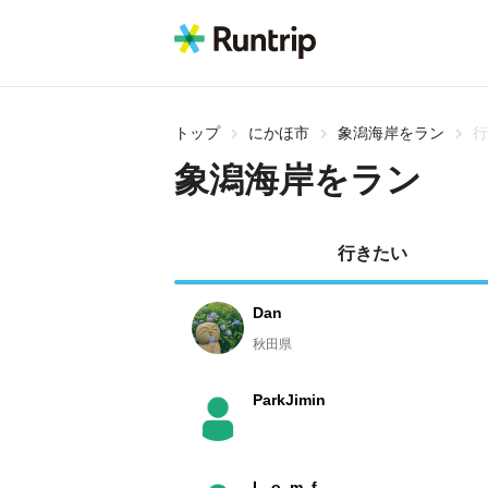
トップ
にかほ市
象潟海岸をラン
行
象潟海岸をラン
行きたい
Dan
秋田県
ParkJimin
L_o_m_f