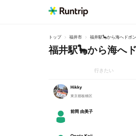
トップ
福井市
福井駅🦕から海へドボン
福井駅🦕から海へ
行きたい
Hikky
東京都板橋区
前岡 由美子
Onota Koji