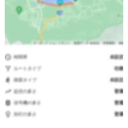
時間帯
未設定
ルートタイプ
往復
路面タイプ
未設定
起伏の多さ
普通
信号機の多さ
普通
街灯の多さ
普通