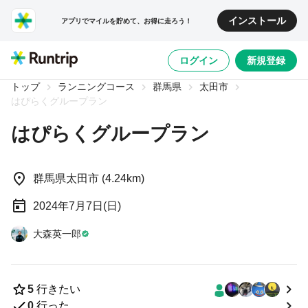
インストール
アプリでマイルを貯めて、お得に走ろう！
1/0
ログイン
新規登録
トップ
ランニングコース
群馬県
太田市
はぴらくグループラン
はぴらくグループラン
群馬県太田市 (4.24km)
2024年7月7日(日)
大森英一郎
5
行きたい
0
行った