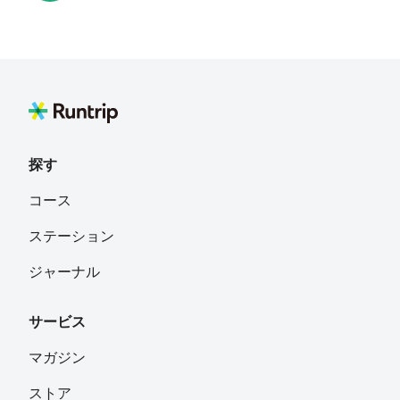
Hahaha
フォロー
市
中村駿太
フォロー
探す
Keita Watanabe
フォロー
コース
京都
ステーション
レアンドロドミンゲス
フォロー
ジャーナル
サービス
Atsunori Kondo
フォロー
マガジン
ストア
ミキヒコ