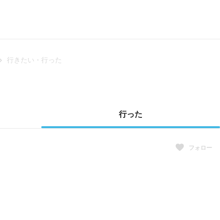
行きたい・行った
ト
行った
フォロー