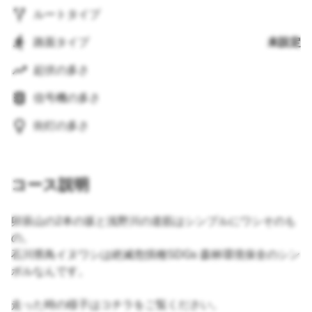
ルートタイプ
路面タイプ
未設定
起伏の多さ
信号機の多さ
街灯の多さ
コース説明
卯辰山の2本の坂と浅野川の道筋はシンプルにワシそのも
の。
石川県鳥イヌワシは絶滅危惧種SDGs 森林環境保全のシン
ボルなんです。
走った時の様子はコチラをご覧ください。