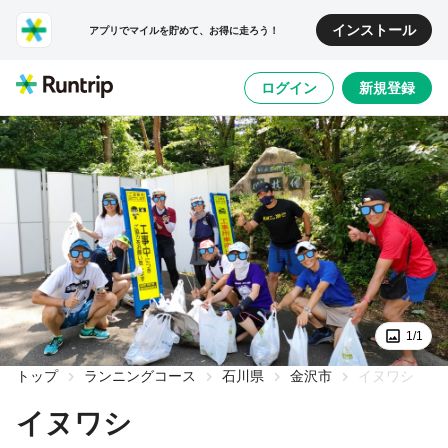
インストール
アプリでマイルを貯めて、お得に走ろう！
ログイン
新規登録
1/1
トップ
ランニングコース
石川県
金沢市
イヌワシ
イヌワシ