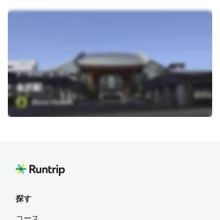
木ノ新保町1番1号
金沢駅
Mano Hiroshi
探す
コース