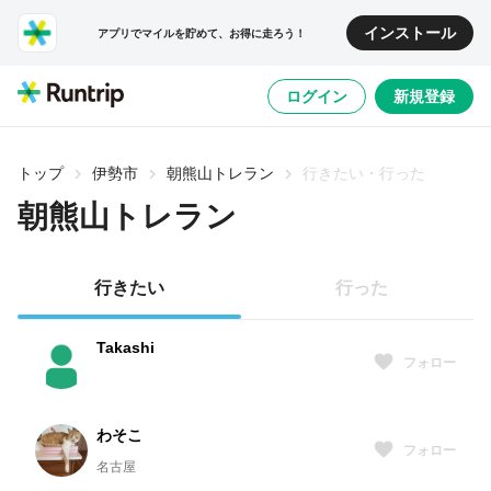
インストール
アプリでマイルを貯めて、お得に走ろう！
ログイン
新規登録
トップ
伊勢市
朝熊山トレラン
行きたい・行った
朝熊山トレラン
行きたい
行った
Takashi
フォロー
わそこ
フォロー
名古屋