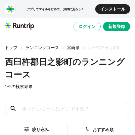
インストール
アプリでマイルを貯めて、お得に走ろう！
ログイン
新規登録
トップ
ランニングコース
宮崎県
西臼杵郡日之影町
西臼杵郡日之影町
のランニング
コース
1
件の検索結果
絞り込み
おすすめ順