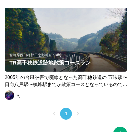
宮崎県西臼杵郡日之影町 (8.9km)
TR高千穂鉄道跡地散策コースラン
2005年の台風被害で廃線となった高千穂鉄道の 五味駅〜
日向八戸駅〜槙峰駅までが散策コースとなっているので、
走ってきました！駅のホームもそのままで、当時の時刻表
Rj
も残っていおり、なんか泣けてきます。コースは線路が残
っている所や真っ暗なトンネル、途中に立派な滝もあり最
高に楽しめました！ 走った後は、車で10分位の所に、廃
1
線になった日之影駅の旧駅舎2階が温泉施設「日之影温泉
駅」があります！山に囲まれ、川のほとりにある癒しの温