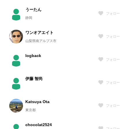
うーたん
フォロー
静岡
ワンオアエイト
フォロー
山梨県南アルプス市
logback
フォロー
伊藤 智尚
フォロー
Katsuya Ota
フォロー
東京都
chocolat2524
フォロー