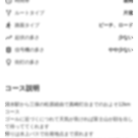
時間帯
昼間
ルートタイプ
片道
路面タイプ
ビーチ、ロード
起伏の多さ
少ない
信号機の多さ
やや少ない
街灯の多さ
コース説明
清水駅から三保の松原経由で真崎灯台までのおよそ12km
コース
ゴールに近づくにつれて天気が良ければ富士山が顔を出し
て待っててくれます
帰りは水上バスで出発地点まで戻れます