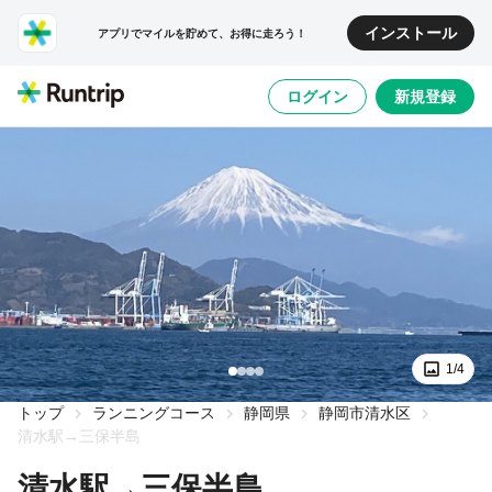
インストール
アプリでマイルを貯めて、お得に走ろう！
ログイン
新規登録
1/4
トップ
ランニングコース
静岡県
静岡市清水区
清水駅→三保半島
清水駅→三保半島