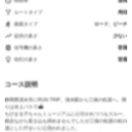
時間帯
昼間
ルートタイプ
周回
路面タイプ
ロード、ビーチ
起伏の多さ
少ない
信号機の多さ
普通
街灯の多さ
普通
コース説明
静岡県清水市にRUN TRIP。清水駅から三保の松原へ。帰
りは水上バスで⛴️
ちびまる子ちゃんミュージアムに心引かれつつもスルー。
残念ながら富士山も拝めませんでしたが三保の松原の松の
凜とした佇まいに心洗われました。