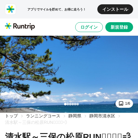
インストール
アプリでマイルを貯めて、お得に走ろう！
ログイン
新規登録
1/6
トップ
ランニングコース
静岡県
静岡市清水区
清水駅～三保の松原RUN🏃‍♂️🏃‍♀️💨
清水駅～三保の松原RUN🏃‍♂️🏃‍♀️💨