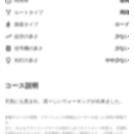
時間帯
昼間
ルートタイプ
周回
路面タイプ
ロード
起伏の多さ
少ない
信号機の多さ
少ない
街灯の多さ
やや少ない
コース説明
天気にも恵まれ、清々しいウォーキングが出来ました。
画像やコースの情報・ステーションの情報はユーザーが走った当時の情報で
す。
また、みんなでランニングコースを紹介しあうサイトという性質上、正確性
は保証されませんので、必ず事前に各施設にご確認のうえ、ご利用くださ