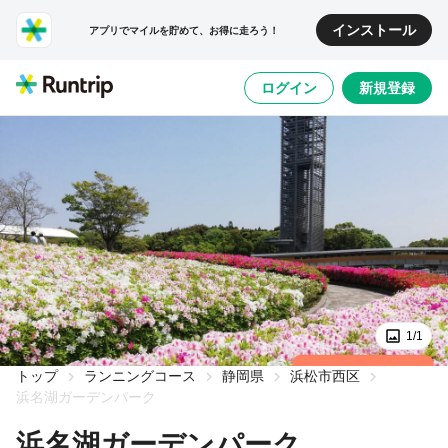
インストール
アプリでマイルを貯めて、お得に走ろう！
ログイン
新規登録
1/1
トップ
ランニングコース
静岡県
浜松市西区
浜名湖ガーデンパーク
浜名湖ガーデンパーク