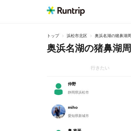
トップ
浜松市北区
奥浜名湖の猪鼻湖周
奥浜名湖の猪鼻湖周
行きたい
仲野
静岡県浜松市
miho
愛知県新城市
奥 将平