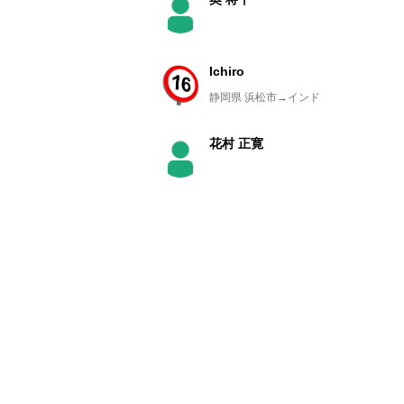
Ichiro
静岡県 浜松市→インド
花村 正寛