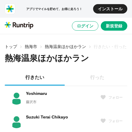
インストール
アプリでマイルを貯めて、お得に走ろう！
ログイン
新規登録
トップ
熱海市
熱海温泉ほかほかラン
行きたい・行った
熱海温泉ほかほかラン
行きたい
行った
Yoshimaru
フォロー
藤沢市
Suzuki Terai Chikayo
フォロー