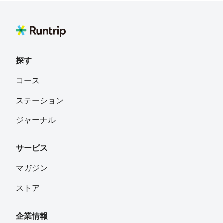
静岡県富士市
ももたろう．
フォロー
探す
taka sega
フォロー
コース
静岡県富士市
ステーション
Oboro Tofu
フォロー
ジャーナル
サービス
nao
フォロー
マガジン
ストア
Assi
フォロー
横浜市
企業情報