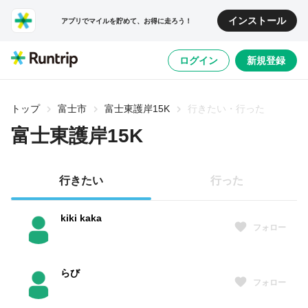
インストール
アプリでマイルを貯めて、お得に走ろう！
ログイン
新規登録
トップ
富士市
富士東護岸15K
行きたい・行った
富士東護岸15K
行きたい
行った
kiki kaka
フォロー
らび
フォロー