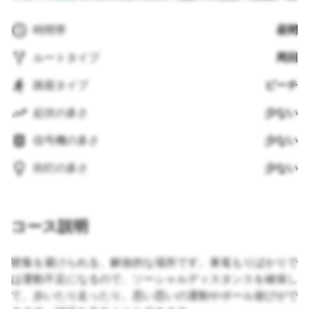
時間帯
昼間
ルートタイプ
周回
路面タイプ
ビーチ
起伏の多さ
少ない
信号機の多さ
少ない
街灯の多さ
少ない
コース説明
密集を避けられる、解放的な場所です。巣篭もりばかりで
は運動不足になるので、ソーシャルディスタンスを確保し
て、歩いたり走ったり。思い思いの運動やボール遊びがで