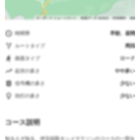
時間帯
早朝、昼間
ルートタイプ
周回
路面タイプ
ロード
起伏の多さ
やや多い
信号機の多さ
少ない
街灯の多さ
少ない
コース説明
知る人ぞ知る、伊豆稲取キンメマラソンのコースの一部を