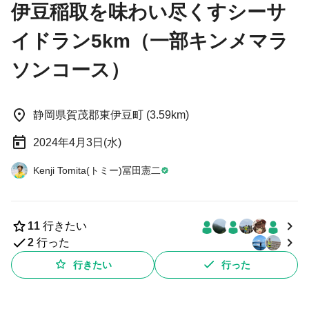
伊豆稲取を味わい尽くすシーサ
イドラン5km（一部キンメマラ
ソンコース）
静岡県賀茂郡東伊豆町 (3.59km)
2024年4月3日(水)
Kenji Tomita(トミー)冨田憲二
11
行きたい
2
行った
行きたい
行った