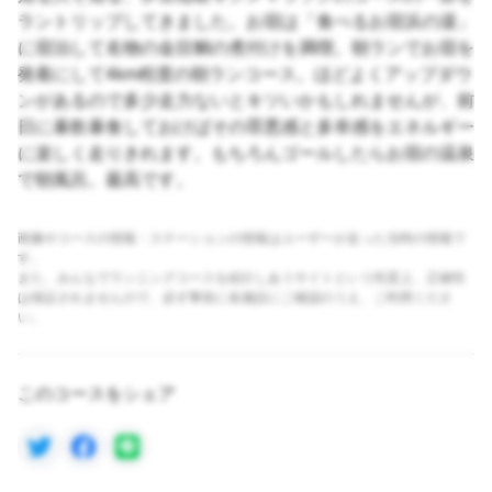
ラントリップしてきました。お宿は「食べるお宿浜の湯」
に宿泊して名物の金目鯛の煮付けを満喫。朝ランでお宿を
発着にして4km程度の朝ランコース。ほどよくアップダウ
ンがあるので多少走力ないとキツいかもしれませんが、前
日に暴飲暴食しておけばその罪悪感と多幸感をエネルギー
に楽しく走りきれます。もちろんゴールしたらお宿の温泉
で朝風呂。最高です。
画像やコースの情報・ステーションの情報はユーザーが走った当時の情報で
す。
また、みんなでランニングコースを紹介しあうサイトという性質上、正確性
は保証されませんので、必ず事前に各施設にご確認のうえ、ご利用くださ
い。
このコースをシェア