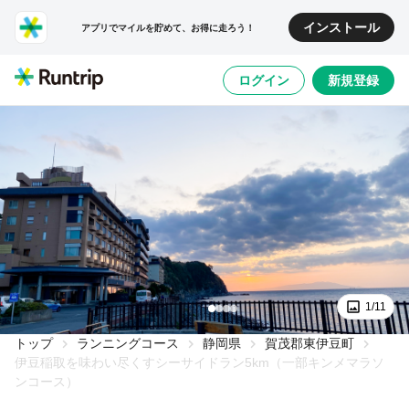
インストール
アプリでマイルを貯めて、お得に走ろう！
ログイン
新規登録
1/11
トップ
ランニングコース
静岡県
賀茂郡東伊豆町
伊豆稲取を味わい尽くすシーサイドラン5km（一部キンメマラソ
ンコース）