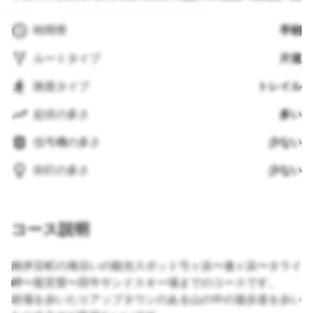
時間帯
早朝
ルートタイプ
片道
路面タイプ
トレイル
起伏の多さ
多い
信号機の多さ
少ない
街灯の多さ
少ない
コース説明
南伊豆町の海沿いの観光スポット弓ヶ浜〜逢ヶ浜〜タライ
岬〜龍宮窟〜田牛サンドスキー場までのコースです。
岩場を歩いたりアップタウンのある山の中の遊歩道を歩い