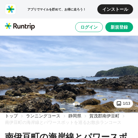
インストール
アプリでマイルを貯めて、お得に走ろう！
ログイン
新規登録
1/13
トップ
ランニングコース
静岡県
賀茂郡南伊豆町
南伊豆町の海岸線とパワースポットを巡るお散歩ランコース
南伊豆町の海岸線とパワースポ