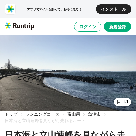
インストール
アプリでマイルを貯めて、お得に走ろう！
ログイン
新規登録
1/1
トップ
ランニングコース
富山県
魚津市
日本海と立山連峰を見ながら走れるルート
日本海と立山連峰を見ながら走