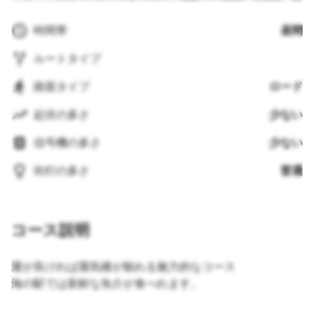
時間帯
昼間
ルートタイプ
路面タイプ
ロード
起伏の多さ
少ない
信号機の多さ
少ない
街灯の多さ
普通
コース説明
運が良ければ蜃気楼が観れる魅力的なコース
海の駅では新鮮な魚介が食べれます。