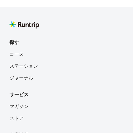
よんひ
フォロー
埼玉
田野 正志
フォロー
探す
takahiiiiroooo
フォロー
コース
ステーション
1979michiko@gmail.com
フォロー
ジャーナル
サービス
わたる
フォロー
福岡県北九州市
マガジン
ストア
ATKD69
フォロー
神奈川