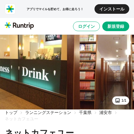
インストール
アプリでマイルを貯めて、お得に走ろう！
ログイン
新規登録
1/1
トップ
ランニングステーション
千葉県
浦安市
ネットカフェユー
ネットカフェユー