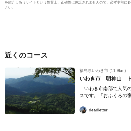
を紹介しあうサイトという性質上、正確性は保証されませんので、必ず事前に各
さい。
近くのコース
福島県いわき市 (11.9km)
いわき市 明神山 
いわき市南部で人気の
スです。「おふくろの
下までおよび下山口か
舗装路です。その間の
deadletter
爽快です。 国土地理院の地図上にはない道を走
りますので、コース図と
備してください。トレ