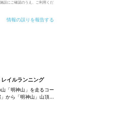
施設にご確認のうえ、ご利用くだ
情報の誤りを報告する
トレイルランニング
山「明神山」を走るコー
宿」から「明神山」山頂直
ら「おふくろの宿」までは
トレイルは実に走りやすく
GPS・コンパスは必ず準
イル中の給水ポイントおよ