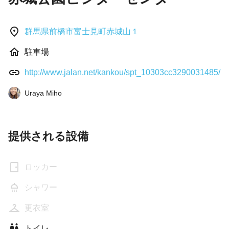
群馬県前橋市富士見町赤城山１
駐車場
http://www.jalan.net/kankou/spt_10303cc3290031485/
Uraya Miho
提供される設備
ロッカー
シャワー
更衣室
トイレ