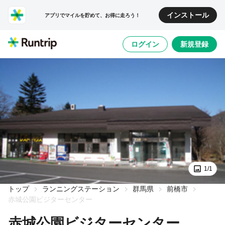
インストール
アプリでマイルを貯めて、お得に走ろう！
ログイン
新規登録
1/1
トップ
ランニングステーション
群馬県
前橋市
赤城公園ビジターセンター
赤城公園ビジターセンター