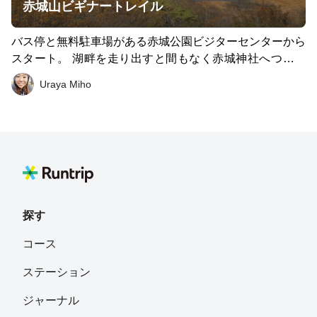
赤城山ビギナートレイル
バス停と無料駐車場がある赤城公園ビジターセンターから
スタート。 湖畔を走り出すと間もなく赤城神社へつなが
る赤い橋が雰囲気あり。 赤城神社で旅の無事をお願いし
Uraya Miho
たら黒檜山登山口へ。 湖畔から山頂までの標高差は約450
ｍ、登山道はよく整備されています。 樹林帯や岩場を越
えるコースは飽きがない。尾根に出ると秋色に染まった外
輪山が一望できます。 標高1,826ｍの赤城山最高峰、黒檜
山（くろびさん）山頂は広々とし眺め◎ 天気に恵まれれ
ば長野県八ヶ岳連峰まで楽しめます。 黒檜山から駒ヶ岳
への稜線は下って登って少しタフですが、やがて木階段か
らひろがる絶景は必見。 最後に大沼湖畔の車道へ出たら
探す
覚満淵へ。 標高1,360ｍに位置する覚満淵と言われる湿原
コース
は別名「小尾瀬」と呼ばれるほどの名所。 クールダウン
も兼ねて、歩いて散策がオススメ。 およそ３時間程度で
ステーション
ゴールできるこちらのコース。きっとビギナーもチャレン
ジしやすいはず。
ジャーナル