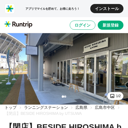
インストール
アプリでマイルを貯めて、お得に走ろう！
ログイン
新規登録
1/2
トップ
ランニングステーション
広島県
広島市中区
【閉店】BESIDE HIROSHIMA by UTSUWA
【閉店】BESIDE HIROSHIMA b