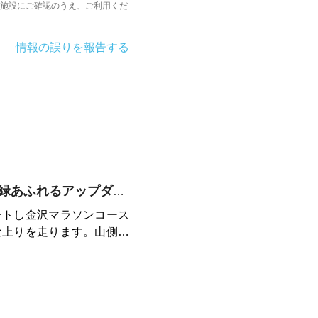
施設にご確認のうえ、ご利用くだ
情報の誤りを報告する
大乗寺~野田山周辺の緑あふれるアップダウンのあるコース
ートし金沢マラソンコース
な上りを走ります。山側環
い上りが続くコースなので
す。距離は約6キロなので
きると思います。私自身の
なっています。晴れた日は
真のような日本海が望めま