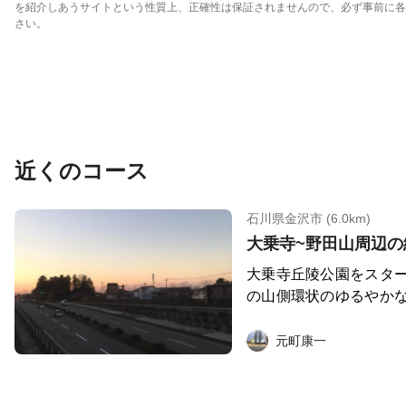
を紹介しあうサイトという性質上、正確性は保証されませんので、必ず事前に各
さい。
近くのコース
石川県金沢市 (6.0km)
大乗寺丘陵公園をスタ
の山側環状のゆるやか
状を抜けてからはきつ
坂道練習におススメで
元町康一
集中して走ることがで
トレーニングコースに
大乗寺丘陵公園から写