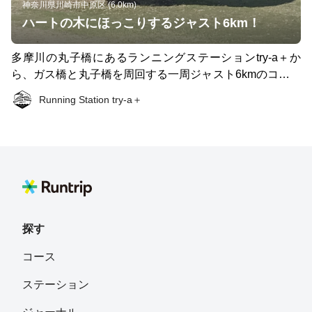
神奈川県川崎市中原区 (6.0km)
ハートの木にほっこりするジャスト6km！
多摩川の丸子橋にあるランニングステーションtry-a＋か
ら、ガス橋と丸子橋を周回する一周ジャスト6kmのコース
をご紹介いたします。 まずは川崎側をスタートし、見え
Running Station try-a＋
てくるのが多摩川ゴルフ倶楽部。多摩川に面したショート
タイプのゴルフ場です。そのコース内にあるのがハートの
木。その可愛らしさに思わずニッコリしていまいます。
走る環境は、土手の上のコンクリートか、下の未舗装のど
ちらかを選ぶことができます。おススメは、未舗装のコー
スで、足に優しく、幅も広く走りやすいです。 折り返し
は、ガス橋。東京側に入ります。もとはガスを鶴見から都
内に供給するためにつくられたそうです。 渡った先は、
探す
ご存知、サクラの名所。 撮影した日は、桜も散っていま
コース
したが、春を感じる花々がランニングを楽しませてくれま
す。 後半に待ちかまえているのがZ坂。時計回りだと、下
ステーション
りですが、後日、周回を反時計回りにしてしてチャレンジ
してみてください。 そして、最後に渡るのが丸子橋。 美