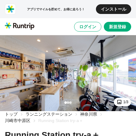
インストール
アプリでマイルを貯めて、お得に走ろう！
ログイン
新規登録
1/3
トップ
ランニングステーション
神奈川県
川崎市中原区
Running Station try-a＋
Running Station try-a＋