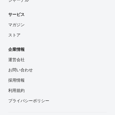
ジャーナル
しい曲線を描いたアーチがアート。足元のタイル一つ一つ
がお洒落です。 再び川崎側に入ればそこがゴール！ なん
サービス
と距離はぴったり6km。周回すればトレーニングの目的に
よって使いやすく、時計回りと反時計回りを交互に周回す
マガジン
れば違った景色が楽しめます。2月に30km走をやりまし
ストア
た。 一つ自分のコースとして持っておくと便利ですよ。
ぜひ走りに来てくださいね！
企業情報
運営会社
お問い合わせ
採用情報
利用規約
プライバシーポリシー