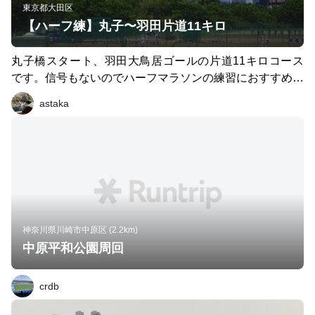
東京都大田区
【ハーフ練】丸子〜羽田片道11キロ
丸子橋スタート、羽田大鳥居ゴールの片道11キロコース
です。信号もないのでハーフマラソンの練習におすすめで
す。晴れていると富士山も見えます！
astaka
神奈川県川崎市中原区 (2.2km)
中原平和公園周回
crdb