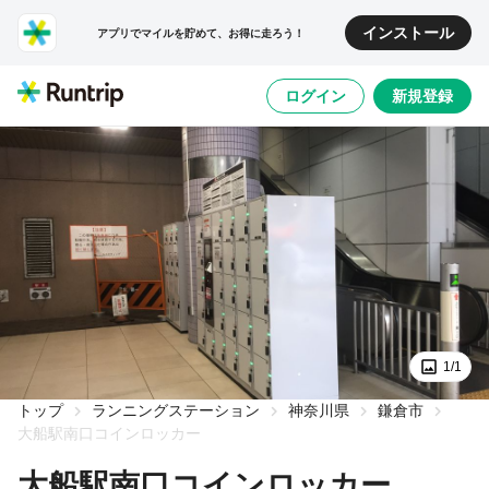
インストール
アプリでマイルを貯めて、お得に走ろう！
ログイン
新規登録
1/1
トップ
ランニングステーション
神奈川県
鎌倉市
大船駅南口コインロッカー
大船駅南口コインロッカー