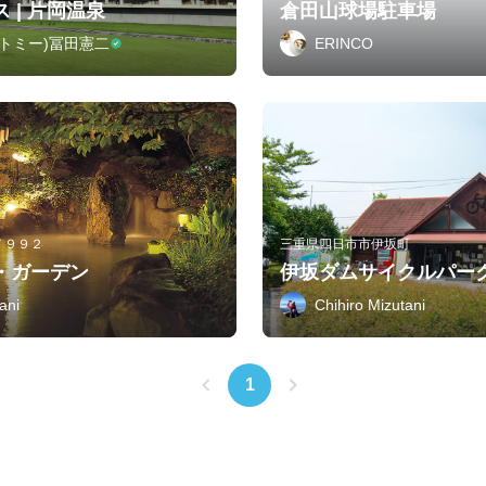
 | 片岡温泉
倉田山球場駐車場
ita(トミー)冨田憲二
ERINCO
７９９２
三重県四日市市伊坂町
・ガーデン
伊坂ダムサイクルパー
ani
Chihiro Mizutani
1