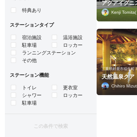
アクアイグニス
特典あり
Kenji Tom
ステーションタイプ
宿泊施設
温浴施設
駐車場
ロッカー
ランニングステーション
その他
三重県鈴鹿市稲生町
ステーション機能
天然温泉クア
Chihiro Mizut
トイレ
更衣室
シャワー
ロッカー
駐車場
この条件で検索