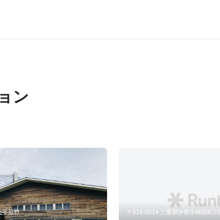
ョン
大字菰野
〒516-0014 三重県伊勢市楠部町15