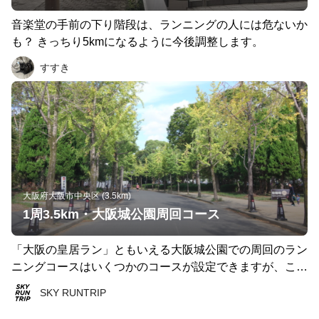
音楽堂の手前の下り階段は、ランニングの人には危ないか
も？ きっちり5kmになるように今後調整します。
すすき
大阪府大阪市中央区 (3.5km)
1周3.5km・大阪城公園周回コース
「大阪の皇居ラン」ともいえる大阪城公園での周回のラン
ニングコースはいくつかのコースが設定できますが、こち
らのコースは観光ランに最適な大阪城を眺めながら走る1
SKY RUNTRIP
周3.5kmの周回コースです。 この場所ではファンラン、ロ
ング走、坂道トレーニングなど様々な目的に合わせてコー