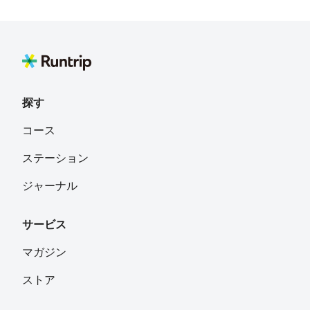
スを自在にアレンジできるほか、、四季の彩り豊かです。
また、周囲には多くの駅がありアクセスの良さからも大阪
で人気のランニングコースとなっています。コース変更が
された2019年の大阪マラソンからはこの大阪城公園付近
が発着点となります。
探す
コース
ステーション
ジャーナル
サービス
マガジン
ストア