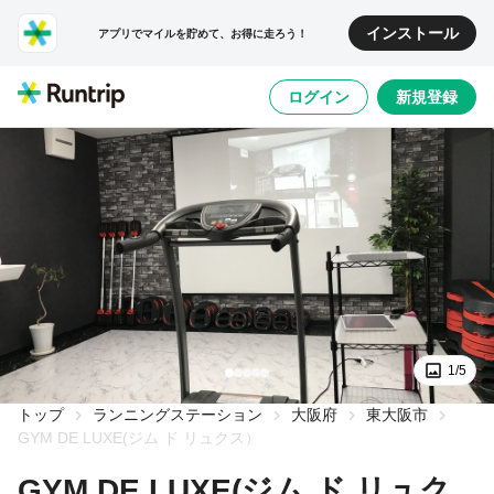
インストール
アプリでマイルを貯めて、お得に走ろう！
ログイン
新規登録
1/5
トップ
ランニングステーション
大阪府
東大阪市
GYM DE LUXE(ジム ド リュクス）
GYM DE LUXE(ジム ド リュク