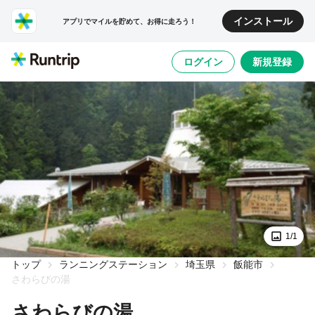
インストール
アプリでマイルを貯めて、お得に走ろう！
ログイン
新規登録
1/1
トップ
ランニングステーション
埼玉県
飯能市
さわらびの湯
さわらびの湯