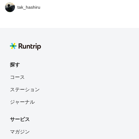
り調子のロードで心肺に刺激を入れ、更にトレイル区間で
tak_hashiru
も急登が続きますが、中登坂からの下りはフカフカの 絨
毯の上を走るかのような柔らか地面に適度な勾配でとても
気持ちよく走る事が出来ます。 終わった後はさわらびの
湯で汗を流す事ができます。
探す
コース
ステーション
ジャーナル
サービス
マガジン