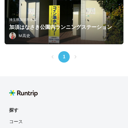
埼玉県加須市水深
加須はなさき公園内ランニングステーション
Ｍ高史
1
探す
コース