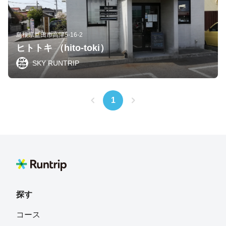
島根県益田市高津5-16-2
ヒトトキ （hito-toki）
SKY RUNTRIP
1
探す
コース