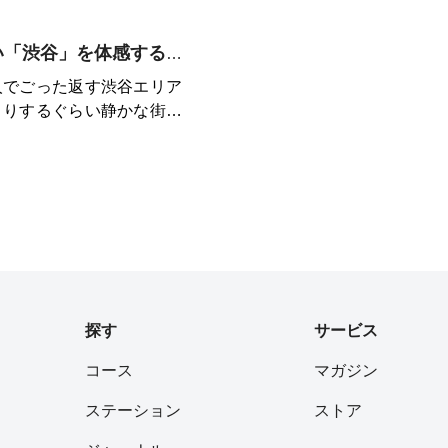
）、恵比寿の山半（うどん）や
ク」のハンバーガー…この
UCAなどなど。休憩がてら寄るも
誘惑に溢れています。ま
誰もいない、知らない「渋谷」を体感するコース
ゴールにしてもよし。自由
もこのコースの特徴。渋谷
い。もちろん昼間も楽しめ
人でごった返す渋谷エリア
に見える東京タワー、東郷
くりするぐらい静かな街。
2018年現在）の国立競技
ル交差点やキャットストリ
けます。信号が多いので休
れだけで非日常感を味わえ
き、ほとんどが明るい場所
公園をコースに加えること
走ることができます。もち
ースでどんどん変わる景色
スです。
て飽きることがありませ
部分は意外と知られていな
っていて、地面がフカフカ
。
探す
サービス
コース
マガジン
ステーション
ストア