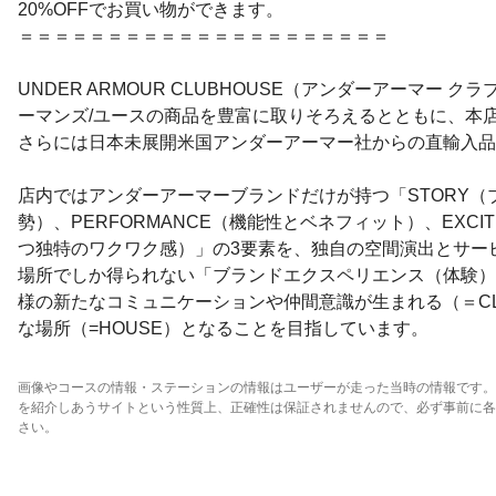
20%OFFでお買い物ができます。
＝＝＝＝＝＝＝＝＝＝＝＝＝＝＝＝＝＝＝＝＝
UNDER ARMOUR CLUBHOUSE（アンダーアーマー ク
ーマンズ/ユースの商品を豊富に取りそろえるとともに、本
さらには日本未展開米国アンダーアーマー社からの直輸入品
店内ではアンダーアーマーブランドだけが持つ「STORY（
勢）、PERFORMANCE（機能性とベネフィット）、EXCI
つ独特のワクワク感）」の3要素を、独自の空間演出とサー
場所でしか得られない「ブランドエクスペリエンス（体験）
様の新たなコミュニケーションや仲間意識が生まれる（＝C
な場所（=HOUSE）となることを目指しています。
画像やコースの情報・ステーションの情報はユーザーが走った当時の情報です。
を紹介しあうサイトという性質上、正確性は保証されませんので、必ず事前に各
さい。