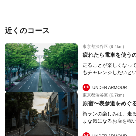
近くのコース
東京都渋谷区 (9.4km)
走ることが楽しくなっ
もチャレンジしたいと
が綺麗なコースです。
ティンホテルを眺めな
UNDER ARMOUR
まで（霊園の中を通っ
東京都渋谷区 (6.7km)
山通りをまっすぐ進み
スです。ちょっと長め
街ランの楽しみは、走
てもいいや、ぐらいの
まな気になるお店を覗
なみに、このコース上
らスイーツを食べたり
い。代官山のSVB TO
ること。「PULP Del
UNDER ARMOUR