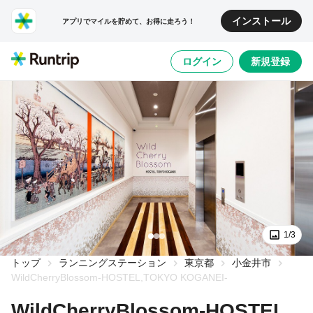
インストール
アプリでマイルを貯めて、お得に走ろう！
ログイン
新規登録
1/3
トップ
ランニングステーション
東京都
小金井市
WildCherryBlossom-HOSTEL,TOKYO KOGANEI-
WildCherryBlossom-HOSTEL,