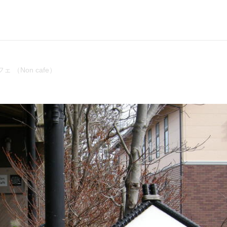
ェ （Non cafe）