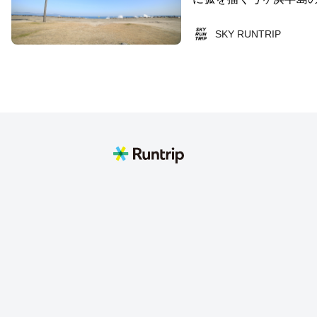
浜は「日本の渚百選」
側は「山陰の熱海」と
SKY RUNTRIP
ます。この皆生は温泉
アスロン発祥の地として
初のトライアスロンの
アスロン皆生大会」が開催さ
望む鳥取のシンボルの
で走ることのできるシ
ニングラン、夕日を眺
スメです。ここでは「
シャルコースで良い1
好きのランナーにはオス