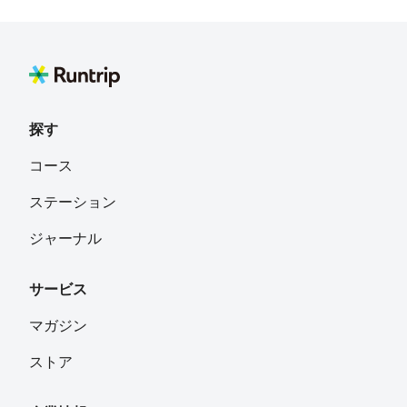
黄身🍳🍺
フォロー
神奈川県茅ヶ崎市
nobusansan
フォロー
愛知県
探す
なおや
フォロー
コース
兵庫県神戸市
ステーション
ta2ya
フォロー
ジャーナル
うどん県
サービス
ken
フォロー
福島県いわき市
マガジン
ストア
あきけん
フォロー
東京都