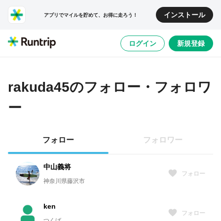
インストール
アプリでマイルを貯めて、お得に走ろう！
ログイン
新規登録
rakuda45
のフォロー・フォロワ
ー
フォロー
フォロワー
中山義将
フォロー
神奈川県藤沢市
ken
フォロー
つくば