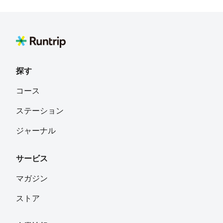
Okuyama Kenji
フォロー
千葉市
Eriy
フォロー
横浜市
探す
Yuki Machida
フォロー
コース
Tokyo, Japan
ステーション
Makoto Seiki
フォロー
ジャーナル
サービス
yosuke _311
フォロー
東京都大田区
マガジン
ストア
tsunkon
フォロー
東京