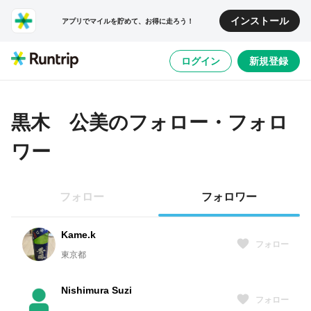
インストール
アプリでマイルを貯めて、お得に走ろう！
ログイン
新規登録
黒木 公美
のフォロー・フォロ
ワー
フォロー
フォロワー
Kame.k
フォロー
東京都
Nishimura Suzi
フォロー