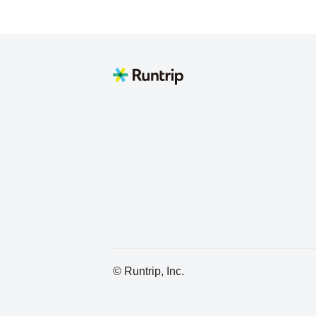
Tokyo
kimmak
Nasuzou
Kenji Tomita(トミー)冨田憲二
横浜市港北区綱島
Yys
る
© Runtrip, Inc.