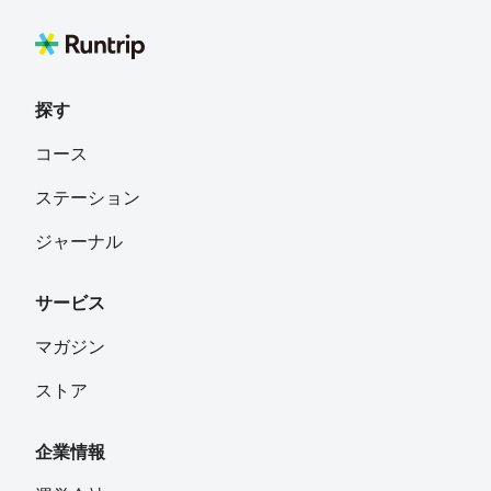
しゃがれ
フォロー
大阪市
探す
さっちゃん
フォロー
コース
福岡県北九州市
ステーション
送水
フォロー
ジャーナル
サービス
Akihiro
フォロー
兵庫県姫路市
マガジン
ストア
ひろひさ
フォロー
大阪市内
企業情報
みつ