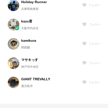
Holiday Runner
フォロー
兵庫県南東部
kazu君
フォロー
大阪市内在住
kamikura
フォロー
関西圏
マサキっす
フォロー
神戸市中央区
GIANT TREVALLY
フォロー
鹿児島市
tomo★10's 練習日記
フォロー
岡山市(Okayama City)