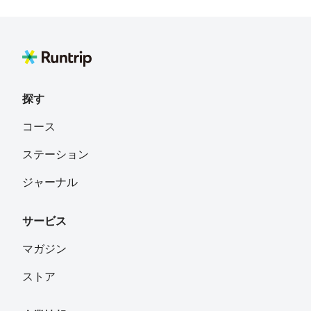
弘T
フォロー
SakaiCity OSAKA
れお
フォロー
名古屋
探す
田中保行
フォロー
コース
福岡県福岡市博多区
ステーション
たろ
フォロー
ジャーナル
広島
サービス
さっちゃん
フォロー
金沢市
マガジン
ストア
e-ko🌟
フォロー
広島市