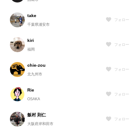
take
フォロー
千葉県浦安市
kiri
フォロー
福岡
chie-zou
フォロー
北九州市
Rie
フォロー
OSAKA
飯村 則仁
フォロー
大阪府岸和田市