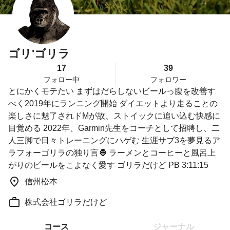
ゴリ'ゴリラ
17
39
フォロー中
フォロワー
とにかくモテたい まずはだらしないビールっ腹を改善す
べく2019年にランニング開始 ダイエットより走ることの
楽しさに魅了されドMが故、ストイックに追い込む快感に
目覚める 2022年、Garmin先生をコーチとして招聘し、二
人三脚で日々トレーニングにハゲむ 生涯サブ3を夢見るア
ラフォーゴリラの独り言🦍 ラーメンとコーヒーと風呂上
がりのビールをこよなく愛す ゴリラだけど PB 3:11:15
信州松本
株式会社ゴリラだけど
コース
ジャーナル