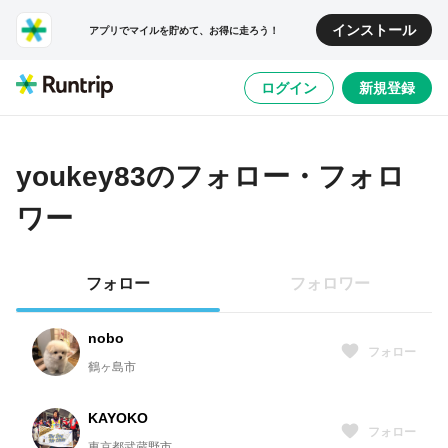
インストール
アプリでマイルを貯めて、お得に走ろう！
ログイン
新規登録
youkey83
のフォロー・フォロ
ワー
フォロー
フォロワー
nobo
フォロー
鶴ヶ島市
KAYOKO
フォロー
東京都武蔵野市