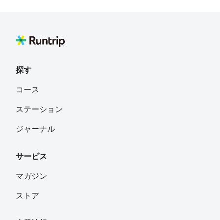
Kiri
フォロー
Tokyo
いち
フォロー
滋賀
探す
武富孝一
フォロー
コース
熊本
ステーション
te
フォロー
ジャーナル
サービス
Pink Runner💖Ayu
フォロー
愛知県
マガジン
ストア
yumatsud
フォロー
神奈川県川崎市宮前区