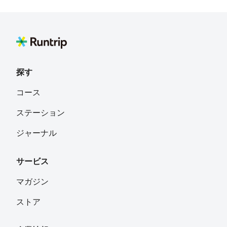
しそわかめ
フォロー
山口県 北部
れもんさわー
フォロー
広島県
探す
野原忠文
フォロー
コース
山口県宇部市妻崎開作９４０－１
ステーション
ジャーナル
サービス
マガジン
ストア