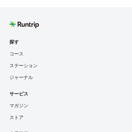
とこ
フォロー
徳島県
まるまる
フォロー
熊本市
探す
Msbb
フォロー
コース
山口県
ステーション
しんや
フォロー
ジャーナル
熊本
サービス
たるかね
フォロー
マガジン
ストア
Rinda-
フォロー