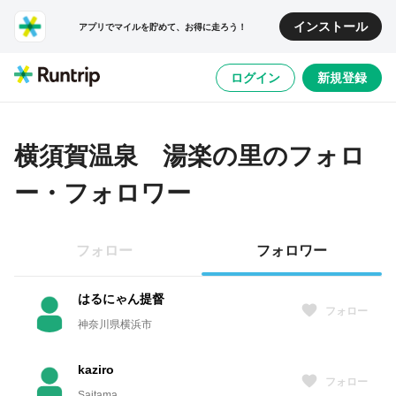
インストール
アプリでマイルを貯めて、お得に走ろう！
ログイン
新規登録
横須賀温泉 湯楽の里
のフォロ
ー・フォロワー
フォロー
フォロワー
はるにゃん提督
フォロー
神奈川県横浜市
kaziro
フォロー
Saitama