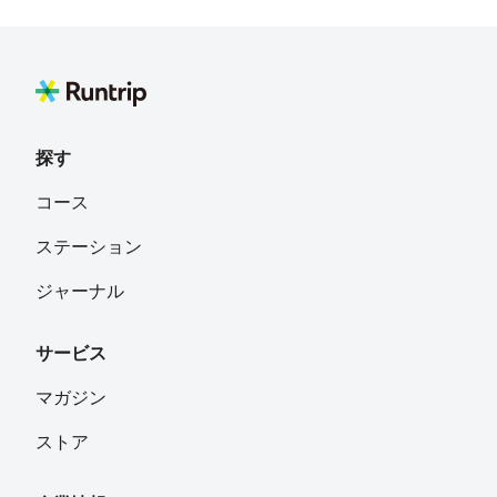
Mitsuru
フォロー
埼玉
yosshy〈ヨッシー〉
フォロー
横須賀
探す
大森英一郎
フォロー
コース
神奈川県横須賀市
ステーション
近畿日本ツーリスト
フォロー
ジャーナル
千代田区
サービス
Ito Masafumi
フォロー
東京都
マガジン
ストア
Shigenobu Tomoyoshi
フォロー