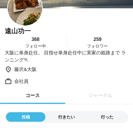
遠山功一
368
259
フォロー中
フォロワー
大阪に単身赴任。 目指せ単身赴任中に実家の姫路まで ラ
ンニング🏃
藤沢&大阪
会社員
コース
ジャーナル
投稿
行きたい
行った