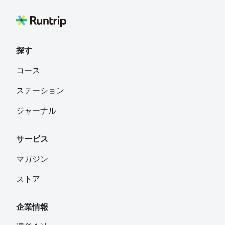
_SSK
フォロー
福井
探す
Shinobu S
フォロー
コース
ステーション
ninja
フォロー
ジャーナル
サービス
よしを
フォロー
Tokyo
マガジン
ストア
しん
フォロー
企業情報
taka@run