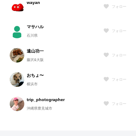
wayan
フォロー
マサハル
フォロー
石川県
遠山功一
フォロー
藤沢&大阪
おちょ〜
フォロー
横浜市
trip_photographer
フォロー
沖縄県豊見城市
齊藤美貴
フォロー
東京都