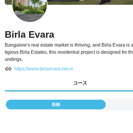
Birla Evara
Bangalore's real estate market is thriving, and Birla Evara is
tigious Birla Estates, this residential project is designed 
undings.
https://www.birlaevara.net.in
コース
投稿