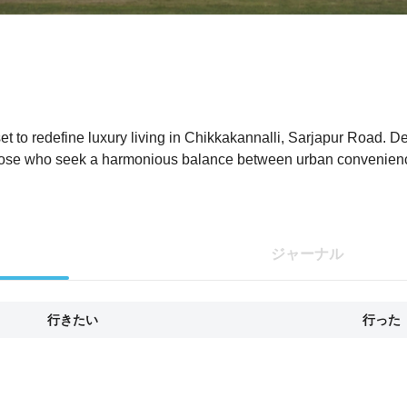
 set to redefine luxury living in Chikkakannalli, Sarjapur Road. 
for those who seek a harmonious balance between urban convenie
ジャーナル
行きたい
行った